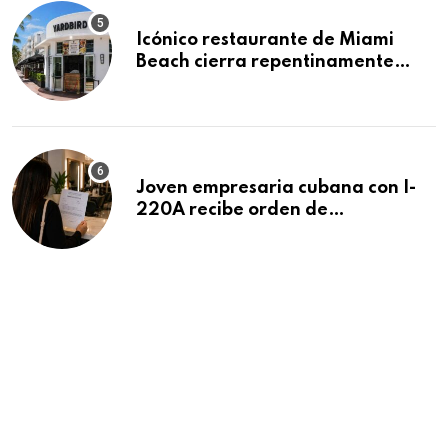
Icónico restaurante de Miami
Beach cierra repentinamente
después de 15 años en South
Beach
Joven empresaria cubana con I-
220A recibe orden de
deportación: “Todavía no me
puedo creer esta noticia”