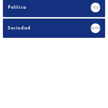
Política
11027
Sociedad
50751