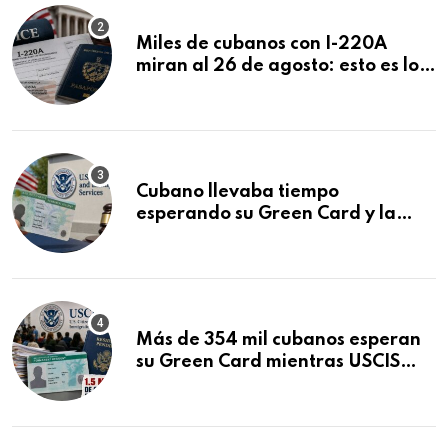
Miles de cubanos con I-220A
miran al 26 de agosto: esto es lo
que podría decidirse en una
audiencia clave
Cubano llevaba tiempo
esperando su Green Card y la
obtuvo en 20 días tras Writ of
Mandamus
Más de 354 mil cubanos esperan
su Green Card mientras USCIS
acumula 1.5 millones de
residencias pendientes