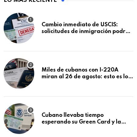
LO MÁS RECIENTE
Cambio inmediato de USCIS:
solicitudes de inmigración podrán
ser negadas sin previo aviso
Miles de cubanos con I-220A
miran al 26 de agosto: esto es lo
que podría decidirse en una
audiencia clave
Cubano llevaba tiempo
esperando su Green Card y la
obtuvo en 20 días tras Writ of
Mandamus