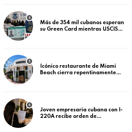
Más de 354 mil cubanos esperan
su Green Card mientras USCIS
acumula 1.5 millones de
residencias pendientes
Icónico restaurante de Miami
Beach cierra repentinamente
después de 15 años en South
Beach
Joven empresaria cubana con I-
220A recibe orden de
deportación: “Todavía no me
puedo creer esta noticia”