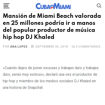
Skip
to
Mansión de Miami Beach valorada
content
en 25 millones podría ir a manos
del popular productor de música
hip hop DJ Khaled
POR
ANA LOPES
SEPTIEMBRE 30, 2018
0
COMENTARIOS
«Cuando dejes de poner excusas y trabajas duro y trabajas
duro, serás muy exitoso», declaró una vez el productor de
hip-hop y miembro de los medios sociales DJ Khaled en
una historia de Snapchat.