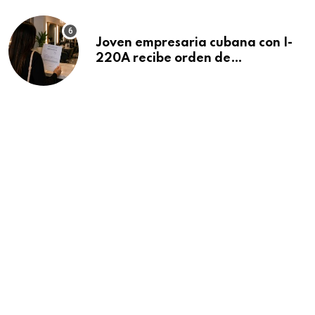
Joven empresaria cubana con I-
220A recibe orden de
deportación: “Todavía no me
puedo creer esta noticia”