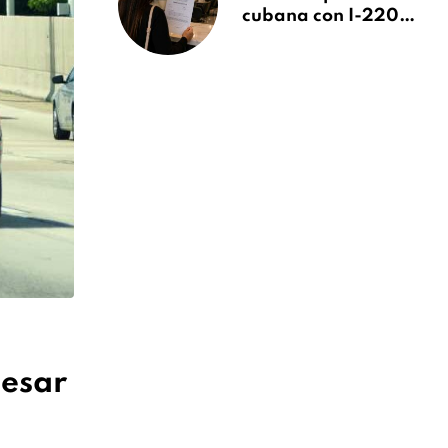
cubana con I-220A
recibe orden de
deportación:
“Todavía no me
puedo creer esta
noticia”
pesar