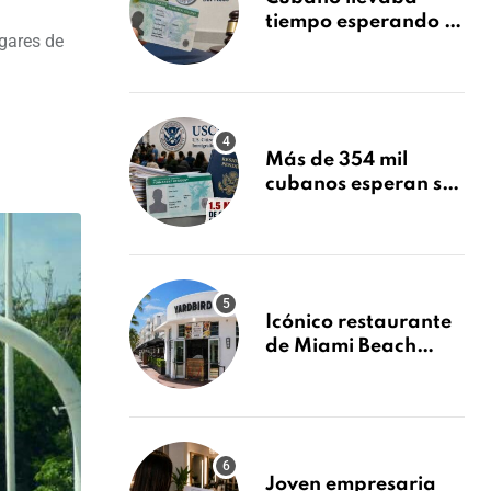
tiempo esperando su
ugares de
Green Card y la
obtuvo en 20 días
tras Writ of
Mandamus
Más de 354 mil
cubanos esperan su
Green Card mientras
USCIS acumula 1.5
millones de
residencias
pendientes
Icónico restaurante
de Miami Beach
cierra
repentinamente
después de 15 años
en South Beach
Joven empresaria