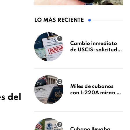
LO MÁS RECIENTE
Cambio inmediato
de USCIS: solicitudes
de inmigración
podrán ser negadas
sin previo aviso
Miles de cubanos
con I-220A miran al
es del
26 de agosto: esto es
lo que podría
decidirse en una
audiencia clave
Cubano llevaba