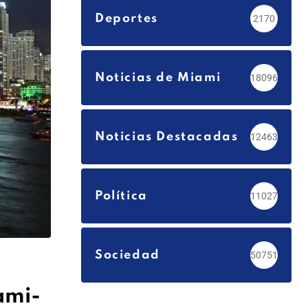
Deportes
2170
Noticias de Miami
18096
Noticias Destacadas
12463
Política
11027
Sociedad
50751
ami-