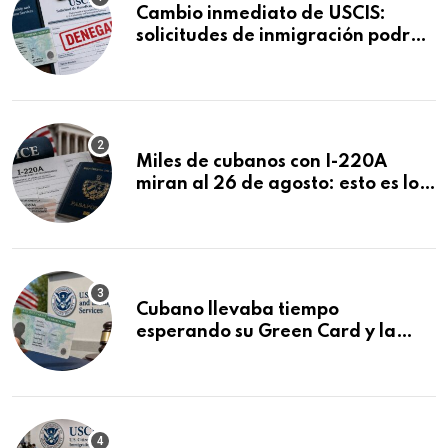
Cambio inmediato de USCIS:
solicitudes de inmigración podrán
ser negadas sin previo aviso
Miles de cubanos con I-220A
miran al 26 de agosto: esto es lo
que podría decidirse en una
audiencia clave
Cubano llevaba tiempo
esperando su Green Card y la
obtuvo en 20 días tras Writ of
Mandamus