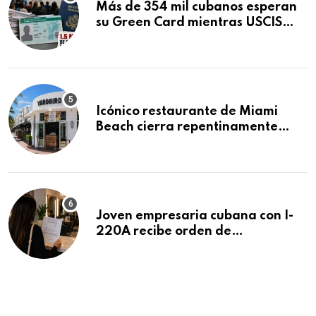
Más de 354 mil cubanos esperan
su Green Card mientras USCIS
acumula 1.5 millones de
residencias pendientes
Icónico restaurante de Miami
Beach cierra repentinamente
después de 15 años en South
Beach
Joven empresaria cubana con I-
220A recibe orden de
deportación: “Todavía no me
puedo creer esta noticia”