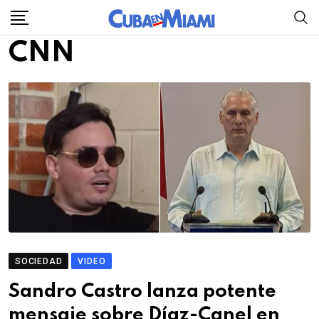
Skip
to
CNN
content
SOCIEDAD
VIDEO
Sandro Castro lanza potente
mensaje sobre Díaz-Canel en