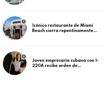
acumula 1.5 millones de
residencias pendientes
Icónico restaurante de Miami
Beach cierra repentinamente
después de 15 años en South
Beach
Joven empresaria cubana con I-
220A recibe orden de
deportación: “Todavía no me
puedo creer esta noticia”