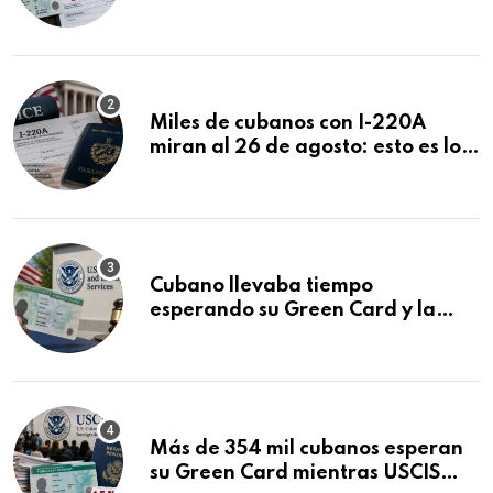
ser negadas sin previo aviso
Miles de cubanos con I-220A
miran al 26 de agosto: esto es lo
que podría decidirse en una
audiencia clave
Cubano llevaba tiempo
esperando su Green Card y la
obtuvo en 20 días tras Writ of
Mandamus
Más de 354 mil cubanos esperan
su Green Card mientras USCIS