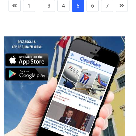
1
3
4
5
6
7
...