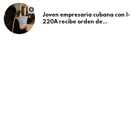
Joven empresaria cubana con I-
220A recibe orden de
deportación: “Todavía no me
puedo creer esta noticia”