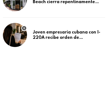
Beach cierra repentinamente
después de 15 años en South
Beach
Joven empresaria cubana con I-
220A recibe orden de
deportación: “Todavía no me
puedo creer esta noticia”