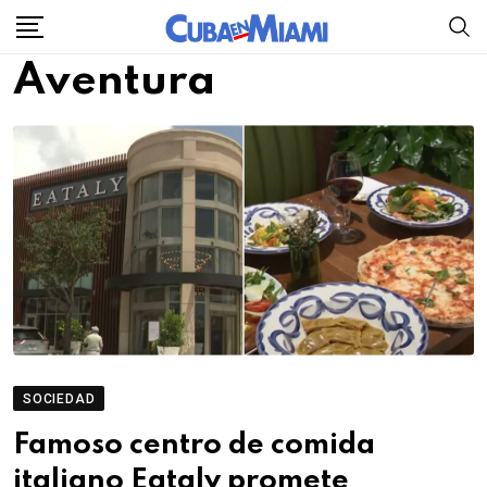
Skip
to
Aventura
content
SOCIEDAD
Famoso centro de comida
italiano Eataly promete