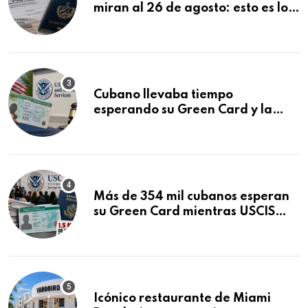
miran al 26 de agosto: esto es lo
que podría decidirse en una
audiencia clave
Cubano llevaba tiempo
esperando su Green Card y la
obtuvo en 20 días tras Writ of
Mandamus
Más de 354 mil cubanos esperan
su Green Card mientras USCIS
acumula 1.5 millones de
residencias pendientes
Icónico restaurante de Miami