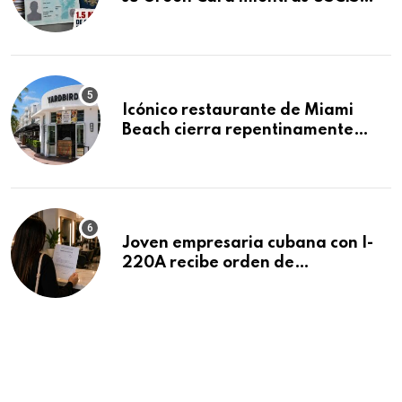
acumula 1.5 millones de
residencias pendientes
Icónico restaurante de Miami
Beach cierra repentinamente
después de 15 años en South
Beach
Joven empresaria cubana con I-
220A recibe orden de
deportación: “Todavía no me
puedo creer esta noticia”