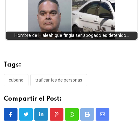
Hombre de Hialeah que fingía ser abogado es detenido…
Tags:
cubano
traficantes de personas
Compartir el Post:
LinkedIn
Pinterest
Whatsapp
Print
Share
via
Email