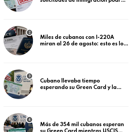
solicitudes de inmigración podrán
ser negadas sin previo aviso
Miles de cubanos con I-220A
miran al 26 de agosto: esto es lo
que podría decidirse en una
audiencia clave
Cubano llevaba tiempo
esperando su Green Card y la
obtuvo en 20 días tras Writ of
Mandamus
Más de 354 mil cubanos esperan
su Green Card mientras USCIS