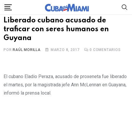
Skip
to
Liberado cubano acusado de
content
traficar con seres humanos en
Guyana
POR
RAÚL MORILLA
MARZO 8, 2017
0
COMENTARIOS
El cubano Eladio Peraza, acusado de proxeneta fue liberado
el martes, por la magistrada jefe Ann McLennan en Guayana,
informó la prensa local.