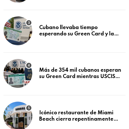
audiencia clave
Cubano llevaba tiempo
esperando su Green Card y la
obtuvo en 20 días tras Writ of
Mandamus
Más de 354 mil cubanos esperan
su Green Card mientras USCIS
acumula 1.5 millones de
residencias pendientes
Icónico restaurante de Miami
Beach cierra repentinamente
después de 15 años en South