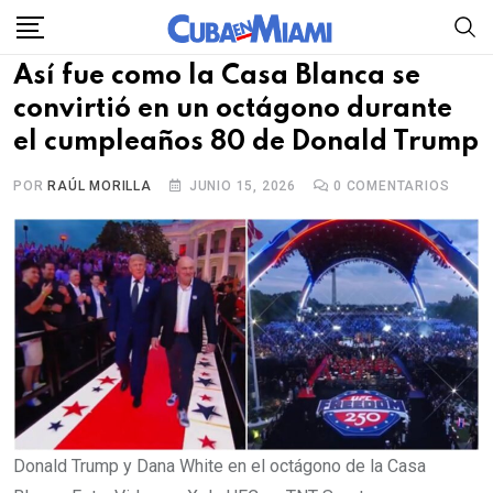
Skip
to
Así fue como la Casa Blanca se
content
convirtió en un octágono durante
el cumpleaños 80 de Donald Trump
POR
RAÚL MORILLA
JUNIO 15, 2026
0
COMENTARIOS
Donald Trump y Dana White en el octágono de la Casa