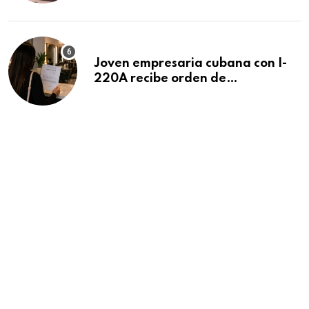
Beach
Joven empresaria cubana con I-
220A recibe orden de
deportación: “Todavía no me
puedo creer esta noticia”