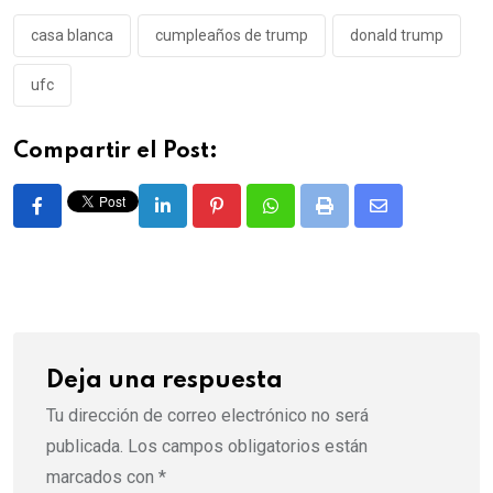
casa blanca
cumpleaños de trump
donald trump
ufc
Compartir el Post:
LinkedIn
Pinterest
Whatsapp
Print
Share
via
Email
Deja una respuesta
Tu dirección de correo electrónico no será
publicada.
Los campos obligatorios están
marcados con
*