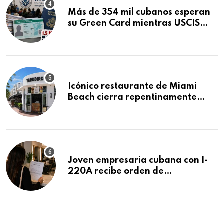
Más de 354 mil cubanos esperan
su Green Card mientras USCIS
acumula 1.5 millones de
residencias pendientes
Icónico restaurante de Miami
Beach cierra repentinamente
después de 15 años en South
Beach
Joven empresaria cubana con I-
220A recibe orden de
deportación: “Todavía no me
puedo creer esta noticia”