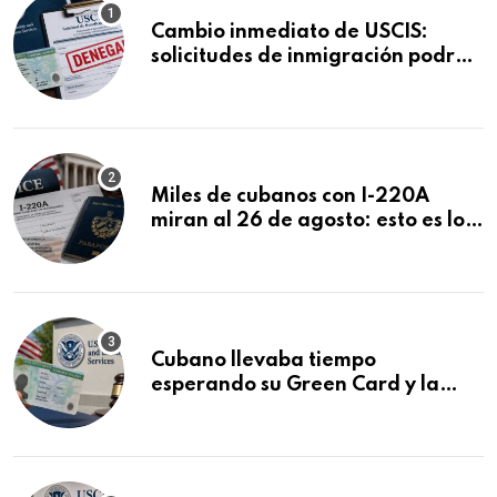
Cambio inmediato de USCIS:
solicitudes de inmigración podrán
ser negadas sin previo aviso
Miles de cubanos con I-220A
miran al 26 de agosto: esto es lo
que podría decidirse en una
audiencia clave
Cubano llevaba tiempo
esperando su Green Card y la
obtuvo en 20 días tras Writ of
Mandamus