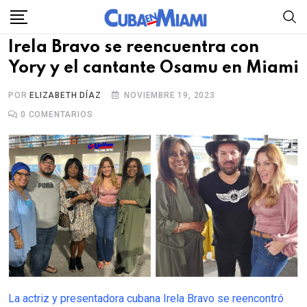
Skip
to
Irela Bravo se reencuentra con
content
Yory y el cantante Osamu en Miami
POR
ELIZABETH DÍAZ
NOVIEMBRE 19, 2023
0
COMENTARIOS
La actriz y presentadora cubana Irela Bravo se reencontró