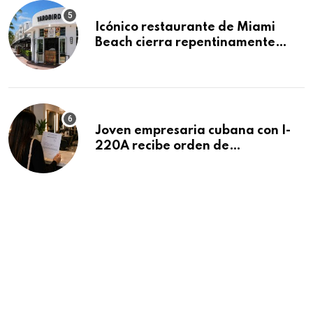
Icónico restaurante de Miami
Beach cierra repentinamente
después de 15 años en South
Beach
Joven empresaria cubana con I-
220A recibe orden de
deportación: “Todavía no me
puedo creer esta noticia”