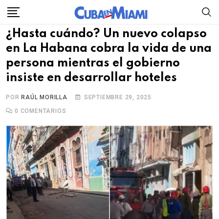
Skip
to
¿Hasta cuándo? Un nuevo colapso
content
en La Habana cobra la vida de una
persona mientras el gobierno
insiste en desarrollar hoteles
POR
RAÚL MORILLA
SEPTIEMBRE 29, 2025
0
COMENTARIOS