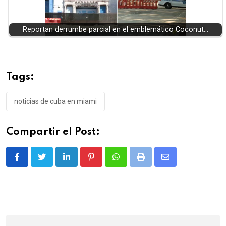
Reportan derrumbe parcial en el emblemático Coconut…
Tags:
noticias de cuba en miami
Compartir el Post:
LinkedIn
Pinterest
Whatsapp
Print
Share
via
Email