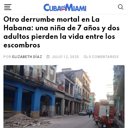
Skip
to
Otro derrumbe mortal en La
content
Habana: una niña de 7 años y dos
adultos pierden la vida entre los
escombros
POR
ELIZABETH DÍAZ
JULIO 12, 2025
0
COMENTARIOS