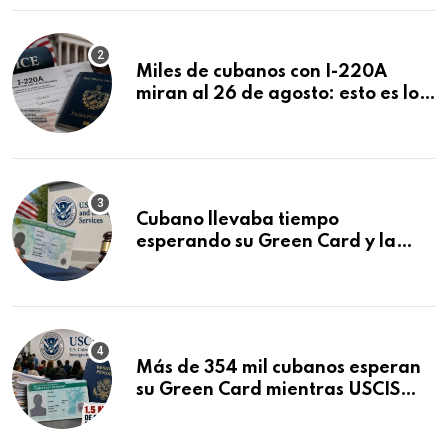
Miles de cubanos con I-220A
miran al 26 de agosto: esto es lo
que podría decidirse en una
audiencia clave
Cubano llevaba tiempo
esperando su Green Card y la
obtuvo en 20 días tras Writ of
Mandamus
Más de 354 mil cubanos esperan
su Green Card mientras USCIS
acumula 1.5 millones de
residencias pendientes