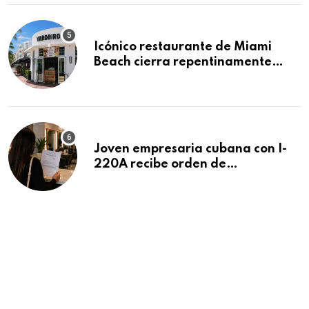
Icónico restaurante de Miami
Beach cierra repentinamente
después de 15 años en South
Beach
Joven empresaria cubana con I-
220A recibe orden de
deportación: “Todavía no me
puedo creer esta noticia”