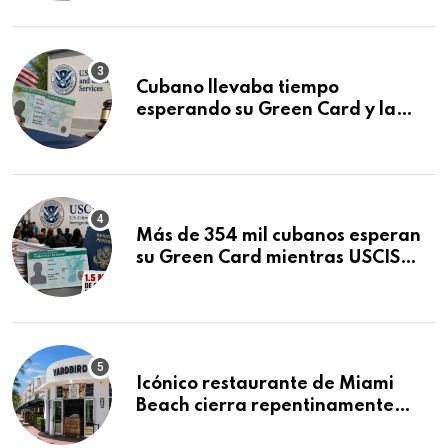
audiencia clave
Cubano llevaba tiempo
esperando su Green Card y la
obtuvo en 20 días tras Writ of
Mandamus
Más de 354 mil cubanos esperan
su Green Card mientras USCIS
acumula 1.5 millones de
residencias pendientes
Icónico restaurante de Miami
Beach cierra repentinamente
después de 15 años en South