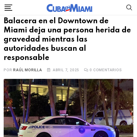
Skip
to
Balacera en el Downtown de
content
Miami deja una persona herida de
gravedad mientras las
autoridades buscan al
responsable
POR
RAÚL MORILLA
ABRIL 7, 2025
0
COMENTARIOS