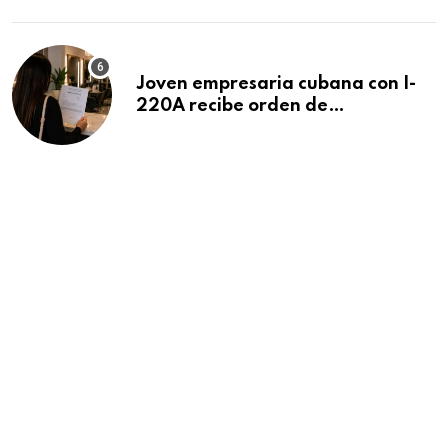
Beach
Joven empresaria cubana con I-
220A recibe orden de
deportación: “Todavía no me
puedo creer esta noticia”