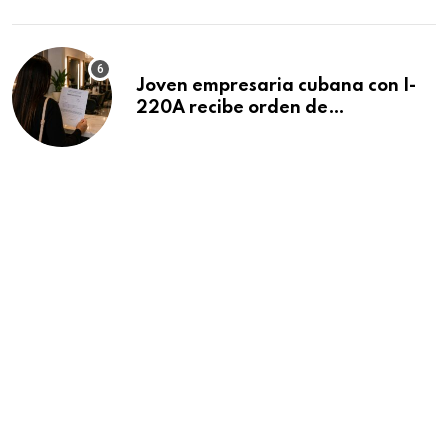
Beach
Joven empresaria cubana con I-
220A recibe orden de
deportación: “Todavía no me
puedo creer esta noticia”