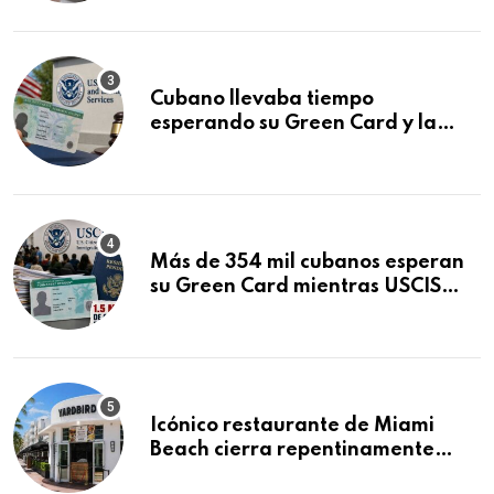
audiencia clave
Cubano llevaba tiempo
esperando su Green Card y la
obtuvo en 20 días tras Writ of
Mandamus
Más de 354 mil cubanos esperan
su Green Card mientras USCIS
acumula 1.5 millones de
residencias pendientes
Icónico restaurante de Miami
Beach cierra repentinamente
después de 15 años en South