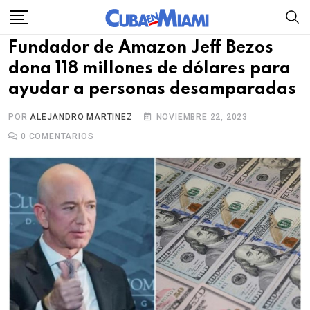
Skip
to
Fundador de Amazon Jeff Bezos
content
dona 118 millones de dólares para
ayudar a personas desamparadas
POR
ALEJANDRO MARTINEZ
NOVIEMBRE 22, 2023
0
COMENTARIOS