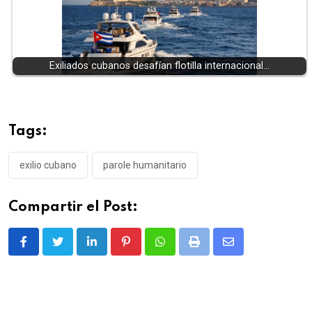
Exiliados cubanos desafían flotilla internacional…
Tags:
exilio cubano
parole humanitario
Compartir el Post:
LinkedIn
Pinterest
Whatsapp
Print
Share
via
Email