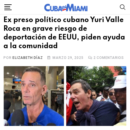
Skip
to
Ex preso político cubano Yuri Valle
content
Roca en grave riesgo de
deportación de EEUU, piden ayuda
a la comunidad
POR
ELIZABETH DÍAZ
MARZO 29, 2025
2
COMENTARIOS