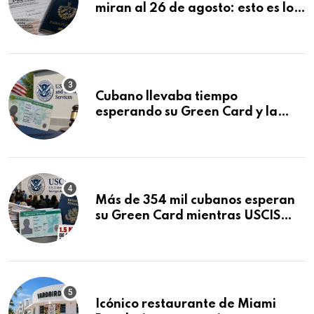
miran al 26 de agosto: esto es lo
que podría decidirse en una
audiencia clave
Cubano llevaba tiempo
esperando su Green Card y la
obtuvo en 20 días tras Writ of
Mandamus
Más de 354 mil cubanos esperan
su Green Card mientras USCIS
acumula 1.5 millones de
residencias pendientes
Icónico restaurante de Miami