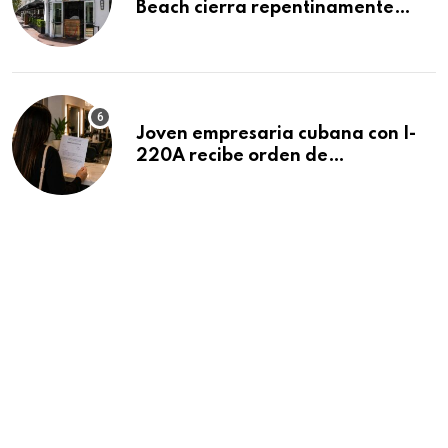
Beach cierra repentinamente
después de 15 años en South
Beach
Joven empresaria cubana con I-
220A recibe orden de
deportación: “Todavía no me
puedo creer esta noticia”