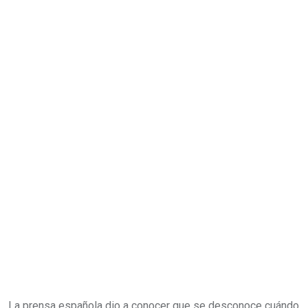
La prensa española dio a conocer que se desconoce cuándo