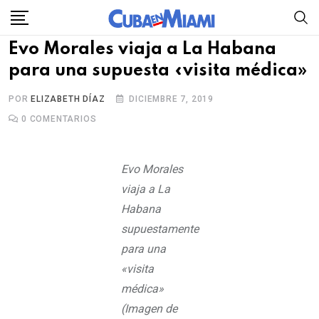
Skip
to
Evo Morales viaja a La Habana
content
para una supuesta «visita médica»
POR
ELIZABETH DÍAZ
DICIEMBRE 7, 2019
0
COMENTARIOS
Evo Morales
viaja a La
Habana
supuestamente
para una
«visita
médica»
(Imagen de