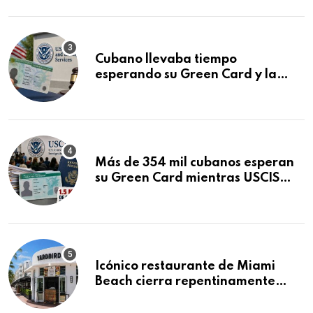
audiencia clave
Cubano llevaba tiempo
esperando su Green Card y la
obtuvo en 20 días tras Writ of
Mandamus
Más de 354 mil cubanos esperan
su Green Card mientras USCIS
acumula 1.5 millones de
residencias pendientes
Icónico restaurante de Miami
Beach cierra repentinamente
después de 15 años en South
Beach