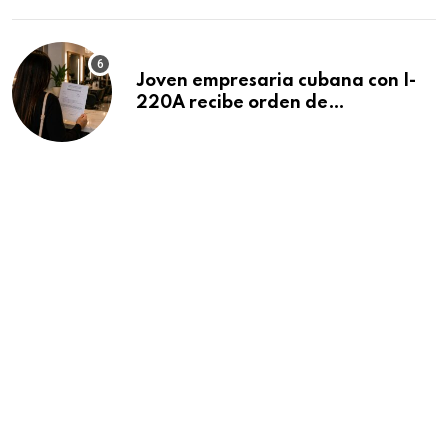
Joven empresaria cubana con I-
220A recibe orden de
deportación: “Todavía no me
puedo creer esta noticia”