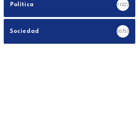
Política
11027
Sociedad
50751