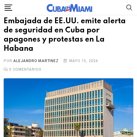
Skip
to
Embajada de EE.UU. emite alerta
content
de seguridad en Cuba por
apagones y protestas en La
Habana
POR
ALEJANDRO MARTINEZ
MAYO 15, 2026
0
COMENTARIOS