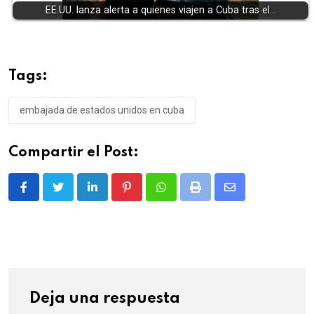
EE.UU. lanza alerta a quienes viajen a Cuba tras el…
Tags:
embajada de estados unidos en cuba
Compartir el Post:
LinkedIn
Pinterest
Whatsapp
Print
Share
via
Email
Deja una respuesta