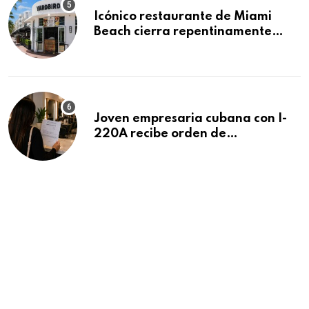
Icónico restaurante de Miami
Beach cierra repentinamente
después de 15 años en South
Beach
Joven empresaria cubana con I-
220A recibe orden de
deportación: “Todavía no me
puedo creer esta noticia”