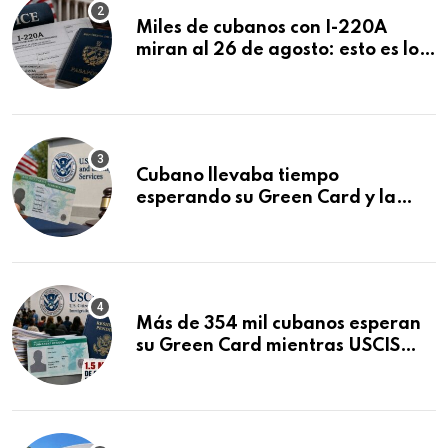
Miles de cubanos con I-220A
miran al 26 de agosto: esto es lo
que podría decidirse en una
audiencia clave
Cubano llevaba tiempo
esperando su Green Card y la
obtuvo en 20 días tras Writ of
Mandamus
Más de 354 mil cubanos esperan
su Green Card mientras USCIS
acumula 1.5 millones de
residencias pendientes