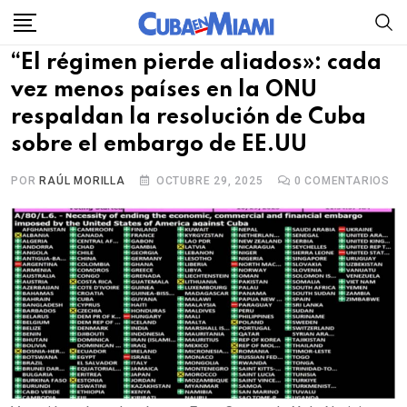
Skip
to
“El régimen pierde aliados»: cada
content
vez menos países en la ONU
respaldan la resolución de Cuba
sobre el embargo de EE.UU
POR
RAÚL MORILLA
OCTUBRE 29, 2025
0
COMENTARIOS