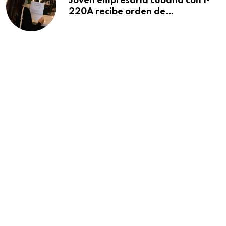
Joven empresaria cubana con I-
220A recibe orden de
deportación: “Todavía no me
puedo creer esta noticia”