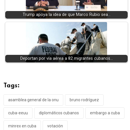
Trump apoya la idea de que Marco Rubio sea…
Deportan por vía aérea a 82 migrantes cubanos…
Tags:
asamblea general de la onu
bruno rodríguez
cuba-eeuu
diplomáticos cubanos
embargo a cuba
minrex en cuba
votación