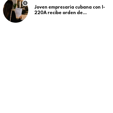
Joven empresaria cubana con I-
220A recibe orden de
deportación: “Todavía no me
puedo creer esta noticia”