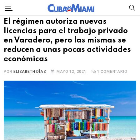
Skip
to
El régimen autoriza nuevas
content
licencias para el trabajo privado
en Varadero, pero las mismas se
reducen a unas pocas actividades
económicas
POR
ELIZABETH DÍAZ
MAYO 12, 2021
1
COMENTARIO