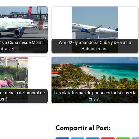
los a Cuba desde Miami
World2Fly abandona Cuba y deja a La
ntras el…
Habana más…
or debajo del umbral de
Las plataformas de paquetes turísticos y la
los 3…
crisis…
Compartir el Post: