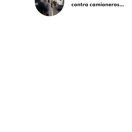
contra camioneros
inmigrantes deja 137
detenidos: ICE
intensifica controles
en carreteras de
EE.UU.