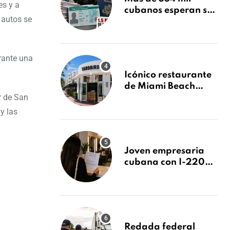
es y a
cubanos esperan su
 autos se
Green Card mientras
USCIS acumula 1.5
millones de
residencias
rante una
pendientes
Icónico restaurante
de Miami Beach
r de San
cierra
repentinamente
y las
después de 15 años
en South Beach
Joven empresaria
cubana con I-220A
recibe orden de
deportación:
“Todavía no me
puedo creer esta
noticia”
Redada federal