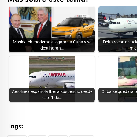
Moskvitch modernos llegaran a Cuba y se
Delta recorta vue
destinarán…
mie
Aerolínea española Iberia suspendió desde
Cuba se quedará p
este 1 de…
Tags: