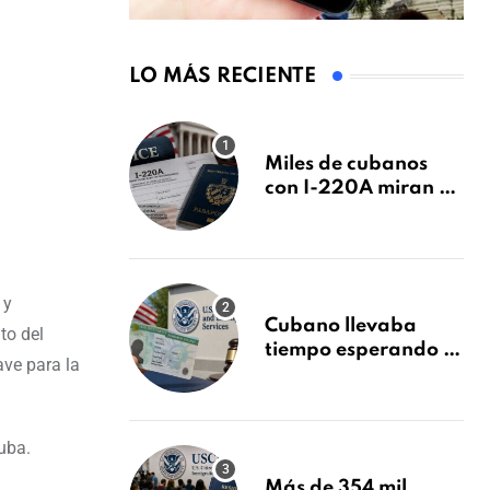
LO MÁS RECIENTE
Miles de cubanos
con I-220A miran al
26 de agosto: esto es
lo que podría
decidirse en una
audiencia clave
 y
Cubano llevaba
to del
tiempo esperando su
ave para la
Green Card y la
obtuvo en 20 días
tras Writ of
Mandamus
uba.
Más de 354 mil