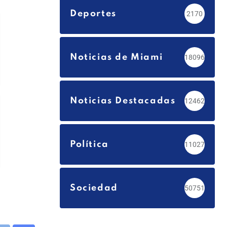
Deportes
2170
Noticias de Miami
18096
Noticias Destacadas
12462
Política
11027
Sociedad
50751