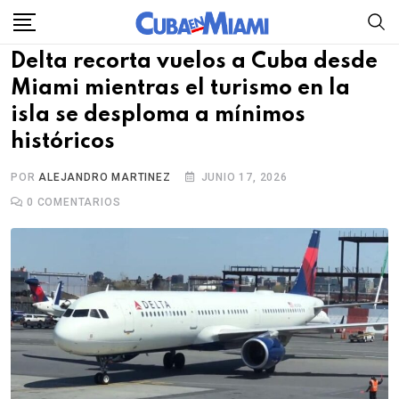
Skip
to
Delta recorta vuelos a Cuba desde
content
Miami mientras el turismo en la
isla se desploma a mínimos
históricos
POR
ALEJANDRO MARTINEZ
JUNIO 17, 2026
0
COMENTARIOS