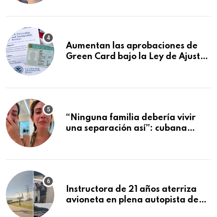
vehículos
Aumentan las aprobaciones de
Green Card bajo la Ley de Ajuste
Cubano.: estos son los casos que
se están moviendo más rápido
“Ninguna familia debería vivir
una separación así”: cubana
deportada se despide de sus tres
hijos tras dos meses juntos en
Cancún
Instructora de 21 años aterriza
avioneta en plena autopista de
Florida tras falla del motor