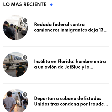
LO MÁS RECIENTE
Redada federal contra
camioneros inmigrantes deja 137
detenidos: ICE intensifica
controles en carreteras de EE.UU.
Insólito en Florida: hombre entra
a un avión de JetBlue y lo
encuentran durmiendo dentro
Deportan a cubano de Estados
Unidos tras condena por fraude
de más de $340,000 y robo de