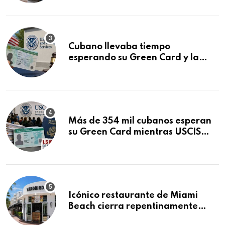
audiencia clave
Cubano llevaba tiempo
esperando su Green Card y la
obtuvo en 20 días tras Writ of
Mandamus
Más de 354 mil cubanos esperan
su Green Card mientras USCIS
acumula 1.5 millones de
residencias pendientes
Icónico restaurante de Miami
Beach cierra repentinamente
después de 15 años en South