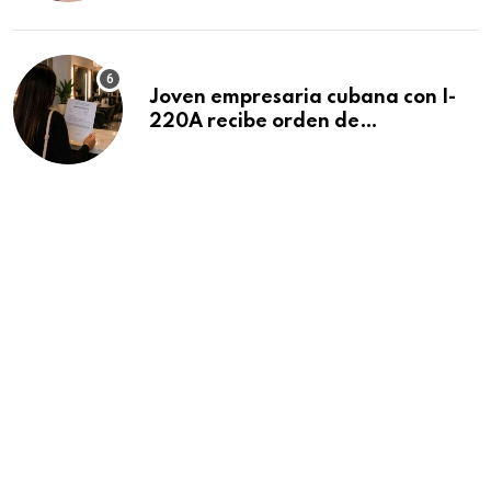
Beach
Joven empresaria cubana con I-
220A recibe orden de
deportación: “Todavía no me
puedo creer esta noticia”