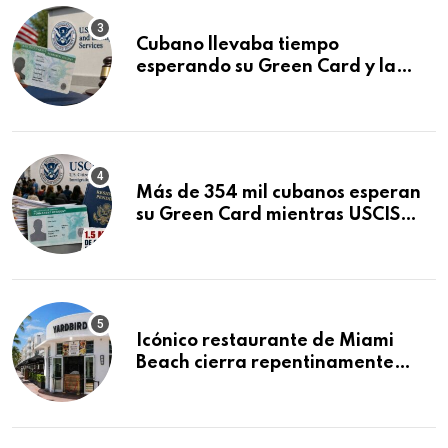
Cubano llevaba tiempo
esperando su Green Card y la
obtuvo en 20 días tras Writ of
Mandamus
Más de 354 mil cubanos esperan
su Green Card mientras USCIS
acumula 1.5 millones de
residencias pendientes
Icónico restaurante de Miami
Beach cierra repentinamente
después de 15 años en South
Beach