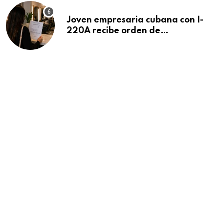
Joven empresaria cubana con I-
220A recibe orden de
deportación: “Todavía no me
puedo creer esta noticia”