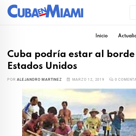
Skip
to
content
Inicio
Actuali
Cuba podría estar al borde
Estados Unidos
POR
ALEJANDRO MARTINEZ
MARZO 12, 2019
0
COMENTA