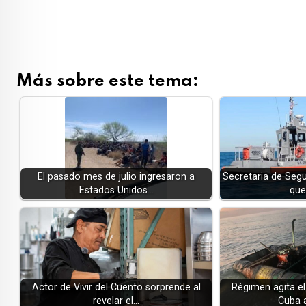
Más sobre este tema:
El pasado mes de julio ingresaron a
Secretaria de Seg
Estados Unidos…
que
Actor de Vivir del Cuento sorprende al
Régimen agita e
revelar el…
Cuba 