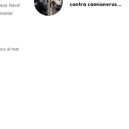
contra camioneros
Base Naval
inmigrantes deja
lemente
137 detenidos: ICE
intensifica controles
en carreteras de
EE.UU.
nos al mar