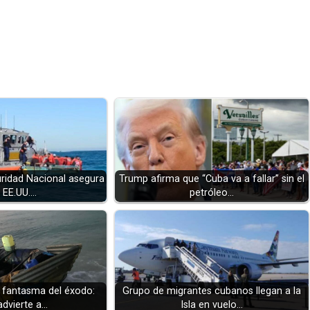
uridad Nacional asegura
Trump afirma que “Cuba va a fallar” sin el
 EE.UU.…
petróleo…
l fantasma del éxodo:
Grupo de migrantes cubanos llegan a la
advierte a…
Isla en vuelo…