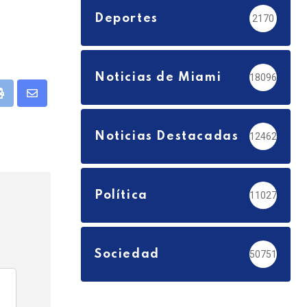
Deportes
2170
Noticias de Miami
18096
pp
Print
Share
via
Noticias Destacadas
12462
Email
Política
11027
Sociedad
50751