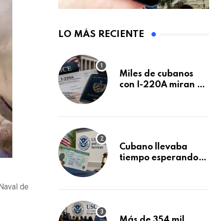
LO MÁS RECIENTE
Miles de cubanos
con I-220A miran al
26 de agosto: esto
es lo que podría
decidirse en una
audiencia clave
Cubano llevaba
tiempo esperando
su Green Card y la
obtuvo en 20 días
Naval de
tras Writ of
Mandamus
Más de 354 mil