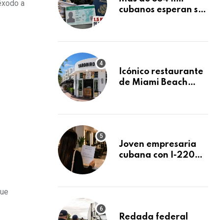
éxodo a
cubanos esperan su
Green Card
mientras USCIS
acumula 1.5 millones
de residencias
pendientes
Icónico restaurante
de Miami Beach
cierra
repentinamente
después de 15 años
en South Beach
Joven empresaria
cubana con I-220A
recibe orden de
deportación:
“Todavía no me
que
puedo creer esta
noticia”
Redada federal