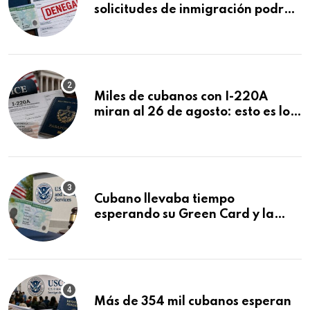
solicitudes de inmigración podrán
ser negadas sin previo aviso
Miles de cubanos con I-220A
miran al 26 de agosto: esto es lo
que podría decidirse en una
audiencia clave
Cubano llevaba tiempo
esperando su Green Card y la
obtuvo en 20 días tras Writ of
Mandamus
Más de 354 mil cubanos esperan