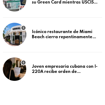
su Green Card mientras USCIS
acumula 1.5 millones de
residencias pendientes
Icónico restaurante de Miami
Beach cierra repentinamente
después de 15 años en South
Beach
Joven empresaria cubana con I-
220A recibe orden de
deportación: “Todavía no me
puedo creer esta noticia”