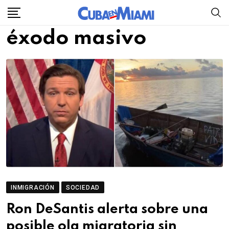
Skip
to
éxodo masivo
content
INMIGRACIÓN
SOCIEDAD
Ron DeSantis alerta sobre una
posible ola migratoria sin