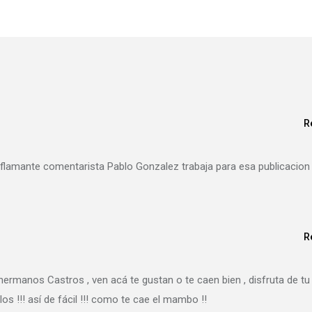
R
el flamante comentarista Pablo Gonzalez trabaja para esa publicacion
R
ermanos Castros , ven acá te gustan o te caen bien , disfruta de tu
los !!! así de fácil !!! como te cae el mambo !!