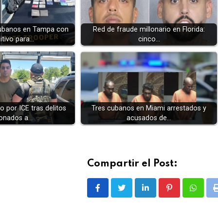
cubanos en Tampa con
Red de fraude millonario en Florida:
itivo para…
cinco…
 por ICE tras delitos
Tres cubanos en Miami arrestados y
ionados a…
acusados de…
Compartir el Post:
LinkedIn
Pinterest
Whatsa