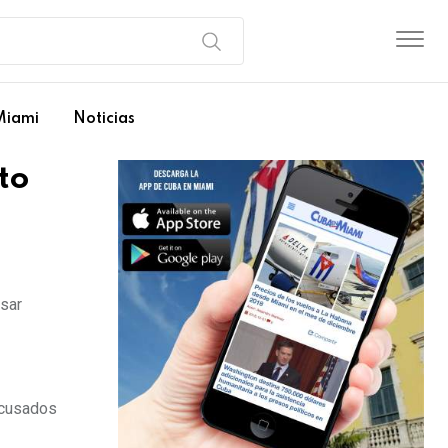
Miami
Noticias
to
sar
 acusados