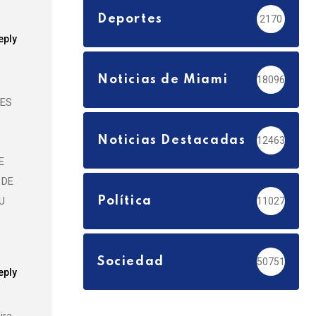
Deportes
2170
eply
Noticias de Miami
18096
TES
Noticias Destacadas
12463
O
E
 DE
U
Política
11027
Sociedad
50751
eply