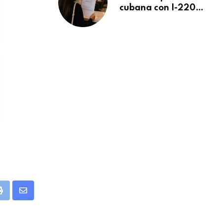
cubana con I-220A
recibe orden de
deportación:
“Todavía no me
puedo creer esta
noticia”
pp
Print
Share
via