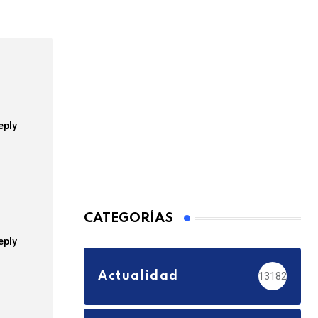
Email
eply
CATEGORÍAS
eply
Actualidad
13182