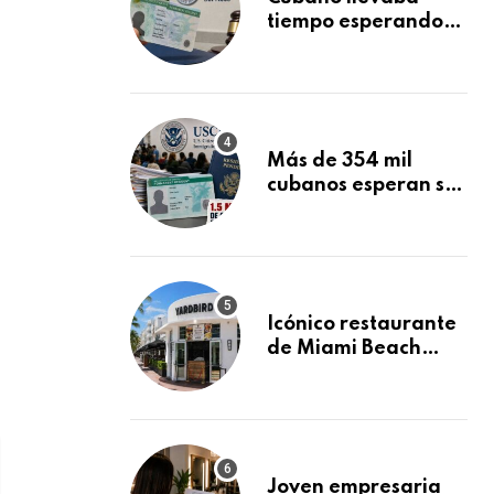
tiempo esperando
su Green Card y la
obtuvo en 20 días
tras Writ of
Mandamus
Más de 354 mil
cubanos esperan su
Green Card
mientras USCIS
acumula 1.5 millones
de residencias
pendientes
Icónico restaurante
de Miami Beach
cierra
repentinamente
después de 15 años
en South Beach
Joven empresaria