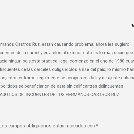
R
ermanos Castros Ruz, estan causando problema, ahora les sugiero
uentes de la carcel y enviarlos al exterior esto es lo mas sucio que
hacia ningun pais,esta practica ilegal comenzo en el ano de 1980 cu
lincuentes de las carceles obligandolos a irse del pais, lo mismo ha
nos,estos entraron ilegalmente se acogieron a la ley de ajuste cuban
liticos se beneficiarion de esta sin calificar,tres delincuentes
as.ABAJO LOS DELINCUENTES DE LOS HERMANOS CASTROS RUZ.
Los campos obligatorios están marcados con
*