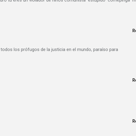
uro tu eres un violador de niños comunista estupido comepinga m
R
todos los prófugos de la justicia en el mundo, paraíso para
R
R