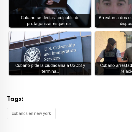
Cubano se declara culpable de
Arrestan a dos 
protagonizar esquema…
dispos
Cubano pide la ciudadanía a USCIS y
Cubano arrestado
termina…
relac
Tags:
cubanos en new york