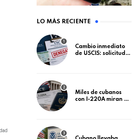
LO MÁS RECIENTE
Cambio inmediato
de USCIS: solicitudes
de inmigración
podrán ser negadas
sin previo aviso
Miles de cubanos
con I-220A miran al
26 de agosto: esto
es lo que podría
decidirse en una
audiencia clave
idad
Cubano llevaba