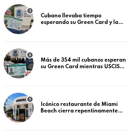
Cubano llevaba tiempo
esperando su Green Card y la
obtuvo en 20 días tras Writ of
Mandamus
Más de 354 mil cubanos esperan
su Green Card mientras USCIS
acumula 1.5 millones de
residencias pendientes
Icónico restaurante de Miami
Beach cierra repentinamente
después de 15 años en South
Beach