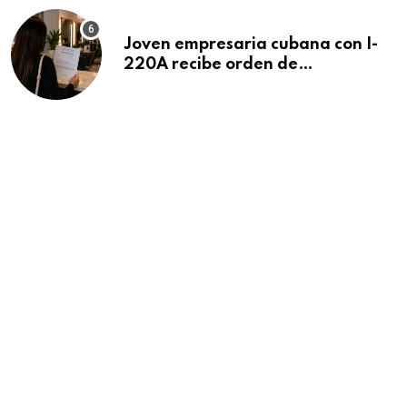
Joven empresaria cubana con I-
220A recibe orden de
deportación: “Todavía no me
puedo creer esta noticia”