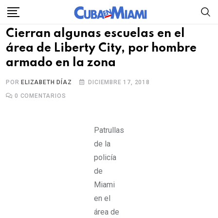
Skip
to
Cierran algunas escuelas en el
content
área de Liberty City, por hombre
armado en la zona
POR
ELIZABETH DÍAZ
DICIEMBRE 17, 2018
0
COMENTARIOS
Patrullas
de la
policía
de
Miami
en el
área de