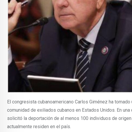
El congresista cubanoamericano Carlos Giménez ha tomado un
comunidad de exiliados cubanos en Estados Unidos. En una c
solicitó la deportación de al menos 100 individuos de orige
actualmente residen en el país.