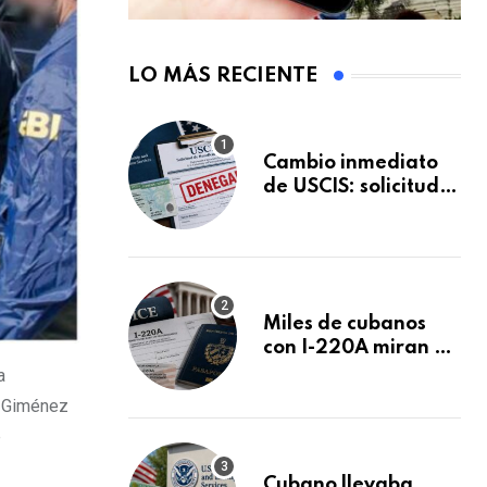
LO MÁS RECIENTE
Cambio inmediato
de USCIS: solicitudes
de inmigración
podrán ser negadas
sin previo aviso
Miles de cubanos
con I-220A miran al
26 de agosto: esto
a
es lo que podría
, Giménez
decidirse en una
e
audiencia clave
Cubano llevaba