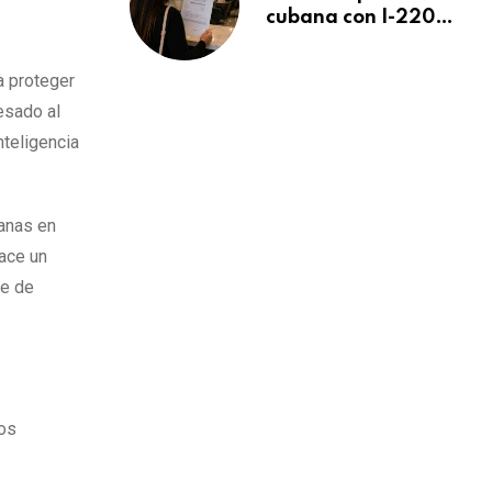
cubana con I-220A
recibe orden de
deportación:
a proteger
“Todavía no me
esado al
puedo creer esta
noticia”
nteligencia
anas en
hace un
ce de
los