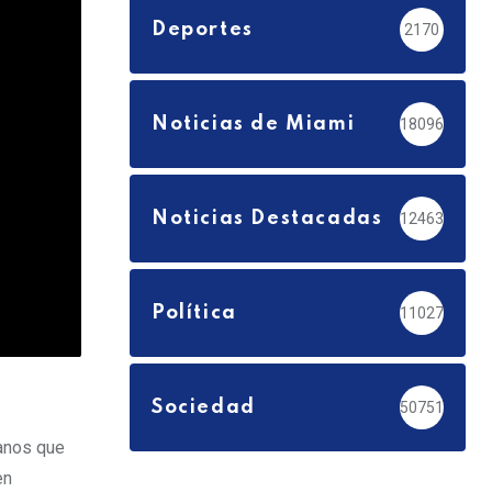
Deportes
2170
Noticias de Miami
18096
Noticias Destacadas
12463
Política
11027
Sociedad
50751
banos que
en