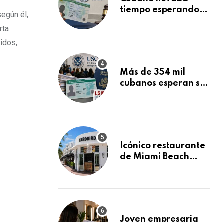
tiempo esperando
egún él,
su Green Card y la
rta
obtuvo en 20 días
idos,
tras Writ of
Mandamus
Más de 354 mil
cubanos esperan su
Green Card
mientras USCIS
acumula 1.5 millones
de residencias
pendientes
Icónico restaurante
de Miami Beach
cierra
repentinamente
después de 15 años
en South Beach
Joven empresaria