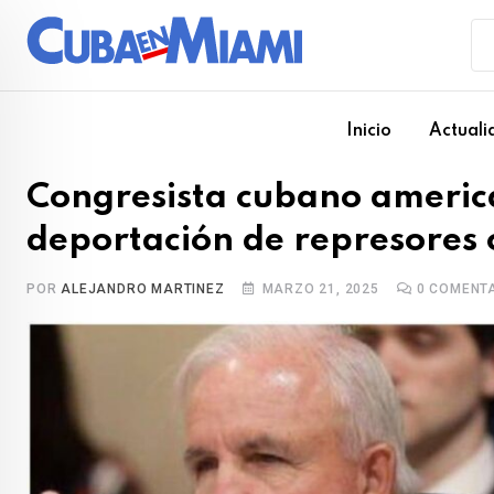
Skip
to
content
Inicio
Actuali
Congresista cubano americ
deportación de represores
POR
ALEJANDRO MARTINEZ
MARZO 21, 2025
0
COMENTA