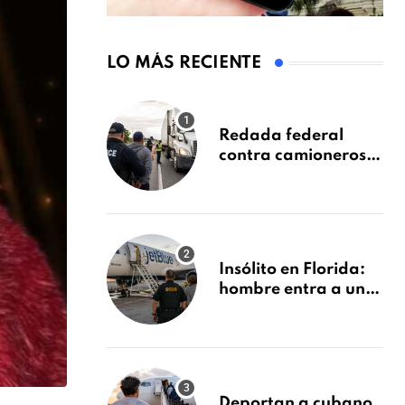
LO MÁS RECIENTE
Redada federal
contra camioneros
inmigrantes deja 137
detenidos: ICE
intensifica controles
en carreteras de
EE.UU.
Insólito en Florida:
hombre entra a un
avión de JetBlue y lo
encuentran
durmiendo dentro
Deportan a cubano