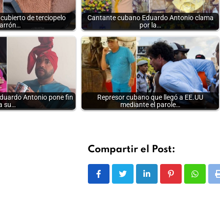
cubierto de terciopelo
Cantante cubano Eduardo Antonio clama
arrón…
por la…
duardo Antonio pone fin
Represor cubano que llegó a EE.UU
a su…
mediante el parole…
Compartir el Post:
LinkedIn
Pinterest
Whats