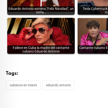
Eduardo Antonio estrena "Feliz Navidad", un
Tesla Cybertruck 
tema…
m
Fallece en Cuba la madre del cantante
Cantante cubano E
cubano Eduardo Antonio
Tags:
cubanos en miami
eduardo antonio