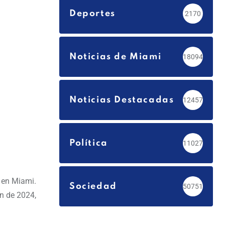
Deportes
2170
Noticias de Miami
18094
Noticias Destacadas
12457
Política
11027
 en Miami.
Sociedad
50751
in de 2024,