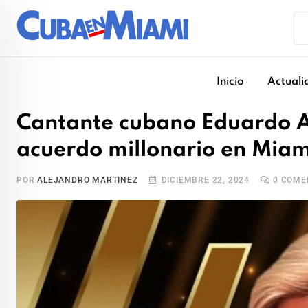
Skip
to
content
Inicio
Actuali
Cantante cubano Eduardo A
acuerdo millonario en Miam
POR
ALEJANDRO MARTINEZ
DICIEMBRE 22, 2024
0
COME