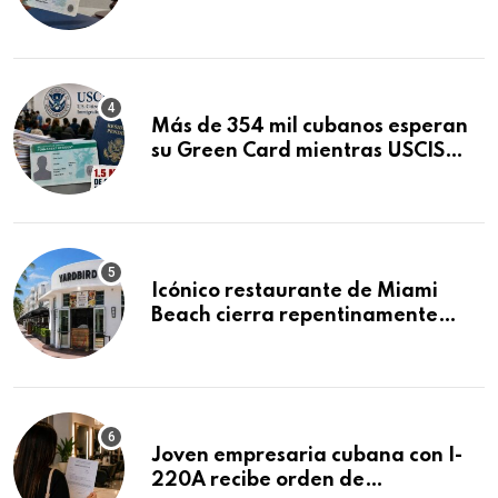
obtuvo en 20 días tras Writ of
Mandamus
Más de 354 mil cubanos esperan
su Green Card mientras USCIS
acumula 1.5 millones de
residencias pendientes
Icónico restaurante de Miami
Beach cierra repentinamente
después de 15 años en South
Beach
Joven empresaria cubana con I-
220A recibe orden de