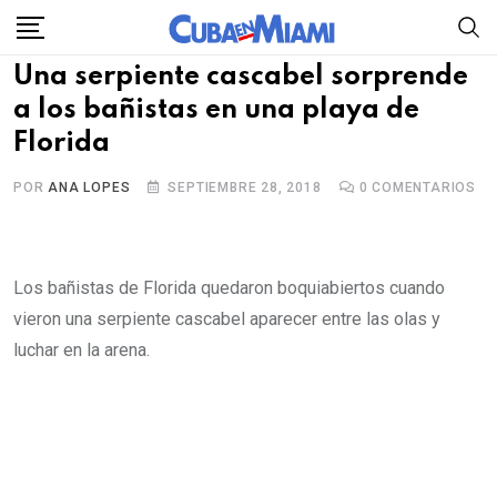
Skip
to
Una serpiente cascabel sorprende
content
a los bañistas en una playa de
Florida
POR
ANA LOPES
SEPTIEMBRE 28, 2018
0
COMENTARIOS
Los bañistas de Florida quedaron boquiabiertos cuando
vieron una serpiente cascabel aparecer entre las olas y
luchar en la arena.