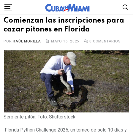
Skip
to
Comienzan las inscripciones para
content
cazar pitones en Florida
POR
RAÚL MORILLA
MAYO 16, 2025
0
COMENTARIOS
Serpiente pitón. Foto: Shutterstock
Florida Python Challenge 2025, un torneo de solo 10 días y