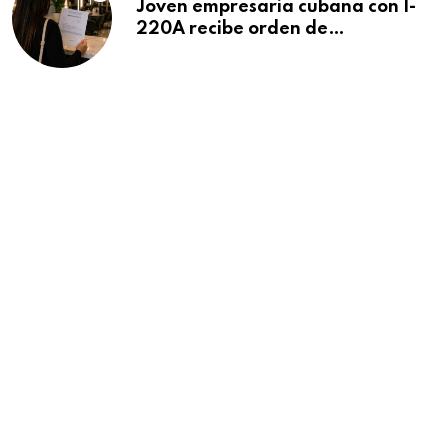
Joven empresaria cubana con I-
220A recibe orden de
deportación: “Todavía no me
puedo creer esta noticia”