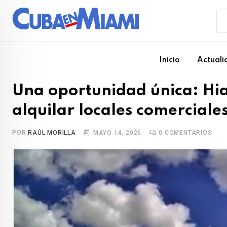
Skip
to
content
Inicio
Actuali
Una oportunidad única: Hi
alquilar locales comerciale
POR
RAÚL MORILLA
MAYO 14, 2026
0
COMENTARIOS