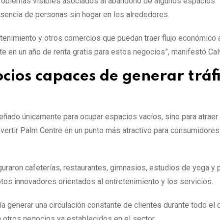
 problemas visibles asociados al abandono de algunos espacios
esencia de personas sin hogar en los alrededores.
tenimiento y otros comercios que puedan traer flujo económico 
e en un año de renta gratis para estos negocios”, manifestó Cal
cios capaces de generar tráf
señado únicamente para ocupar espacios vacíos, sino para atrae
vertir Palm Centre en un punto más atractivo para consumidores
uraron cafeterías, restaurantes, gimnasios, estudios de yoga y p
tos innovadores orientados al entretenimiento y los servicios.
a generar una circulación constante de clientes durante todo el d
 otros negocios ya establecidos en el sector.