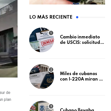
LO MÁS RECIENTE
Cambio inmediato
de USCIS: solicitudes
de inmigración
podrán ser negadas
sin previo aviso
Miles de cubanos
con I-220A miran al
26 de agosto: esto
es lo que podría
sur de
decidirse en una
un plan
audiencia clave
Cubano llevaba