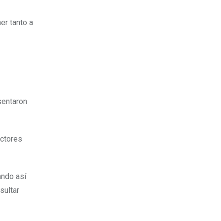
er tanto a
sentaron
actores
ando así
sultar