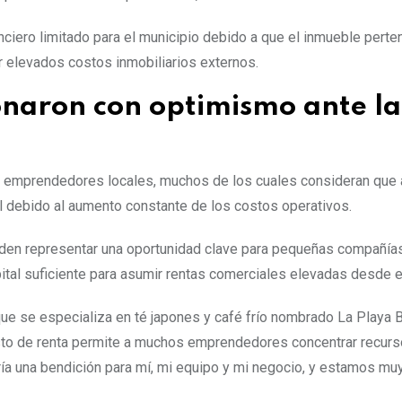
ciero limitado para el municipio debido a que el inmueble perte
mir elevados costos inmobiliarios externos.
onaron con optimismo ante la
y emprendedores locales, muchos de los cuales consideran que a
il debido al aumento constante de los costos operativos.
eden representar una oportunidad clave para pequeñas compañía
tal suficiente para asumir rentas comerciales elevadas desde el 
que se especializa en té japones y café frío nombrado La Playa 
to de renta permite a muchos emprendedores concentrar recurs
ería una bendición para mí, mi equipo y mi negocio, y estamos mu