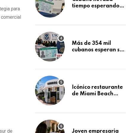
tiempo esperando
tegia para
su Green Card y la
 comercial
obtuvo en 20 días
tras Writ of
Mandamus
Más de 354 mil
cubanos esperan su
Green Card
mientras USCIS
acumula 1.5 millones
de residencias
pendientes
Icónico restaurante
de Miami Beach
cierra
repentinamente
después de 15 años
en South Beach
sur de
Joven empresaria