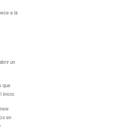
nece a la
brir un
s que
inicio.
Brew
os en
y