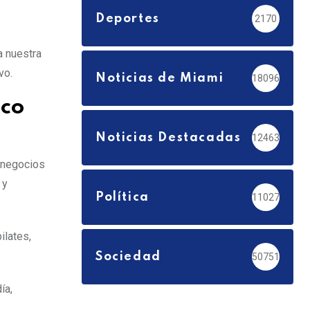
Deportes
2170
a nuestra
vo.
Noticias de Miami
18096
ico
Noticias Destacadas
12463
r negocios
 y
Política
11027
ilates,
Sociedad
50751
ía,