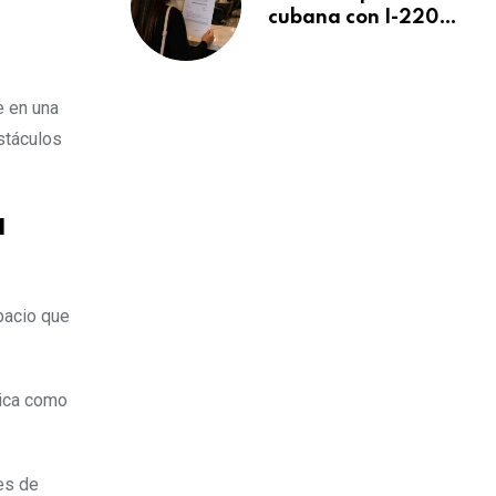
cubana con I-220A
recibe orden de
deportación:
“Todavía no me
e en una
puedo creer esta
stáculos
noticia”
a
spacio que
mica como
es de