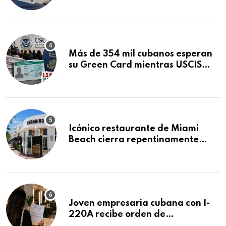
obtuvo en 20 días tras Writ of
Mandamus
Más de 354 mil cubanos esperan
su Green Card mientras USCIS
acumula 1.5 millones de
residencias pendientes
Icónico restaurante de Miami
Beach cierra repentinamente
después de 15 años en South
Beach
Joven empresaria cubana con I-
220A recibe orden de
deportación: “Todavía no me