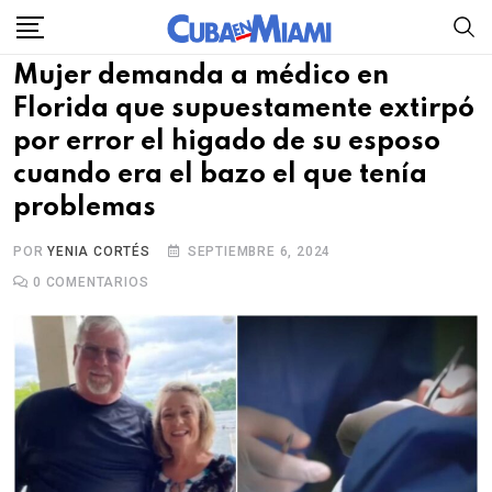
Skip
to
Mujer demanda a médico en
content
Florida que supuestamente extirpó
por error el higado de su esposo
cuando era el bazo el que tenía
problemas
POR
YENIA CORTÉS
SEPTIEMBRE 6, 2024
0
COMENTARIOS