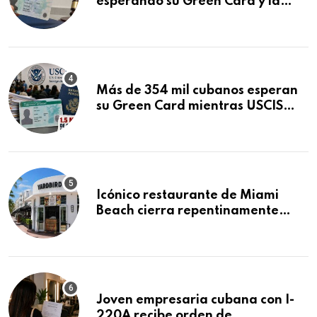
esperando su Green Card y la
obtuvo en 20 días tras Writ of
Mandamus
Más de 354 mil cubanos esperan
su Green Card mientras USCIS
acumula 1.5 millones de
residencias pendientes
Icónico restaurante de Miami
Beach cierra repentinamente
después de 15 años en South
Beach
Joven empresaria cubana con I-
220A recibe orden de