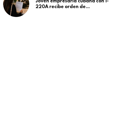
Joven empresaria cubana con I-
220A recibe orden de
deportación: “Todavía no me
puedo creer esta noticia”