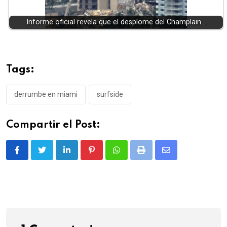
Informe oficial revela que el desplome del Champlain…
Tags:
derrumbe en miami
surfside
Compartir el Post:
LinkedIn
Pinterest
Whatsapp
Print
Share
via
Email