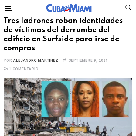
Skip
to
Tres ladrones roban identidades
content
de víctimas del derrumbe del
edificio en Surfside para irse de
compras
POR
ALEJANDRO MARTINEZ
SEPTIEMBRE 9, 2021
1
COMENTARIO