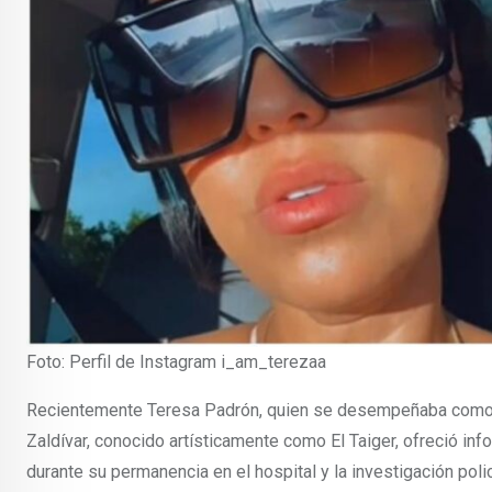
Foto: Perfil de Instagram i_am_terezaa
Recientemente Teresa Padrón, quien se desempeñaba como 
Zaldívar, conocido artísticamente como El Taiger, ofreció info
durante su permanencia en el hospital y la investigación poli