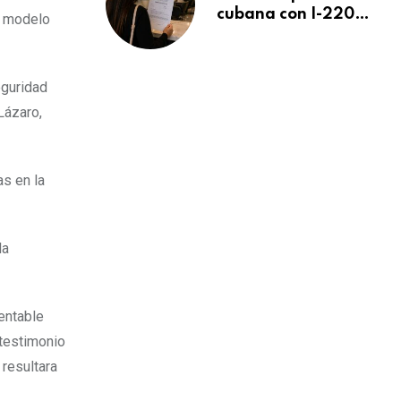
cubana con I-220A
z modelo
recibe orden de
deportación:
“Todavía no me
eguridad
puedo creer esta
Lázaro,
noticia”
as en la
la
entable
 testimonio
 resultara