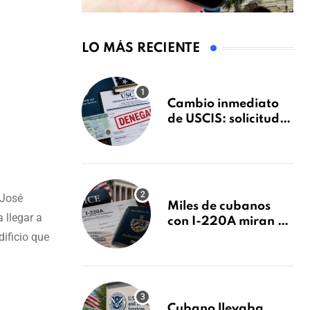
LO MÁS RECIENTE
Cambio inmediato
de USCIS: solicitudes
de inmigración
podrán ser negadas
sin previo aviso
 José
Miles de cubanos
 llegar a
con I-220A miran al
dificio que
26 de agosto: esto es
lo que podría
decidirse en una
audiencia clave
Cubano llevaba