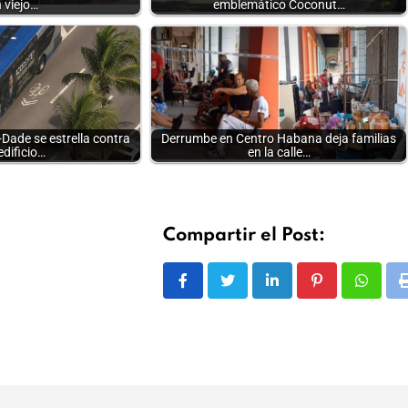
 viejo…
emblemático Coconut…
Dade se estrella contra
Derrumbe en Centro Habana deja familias
edificio…
en la calle…
Compartir el Post:
LinkedIn
Pinterest
Whats