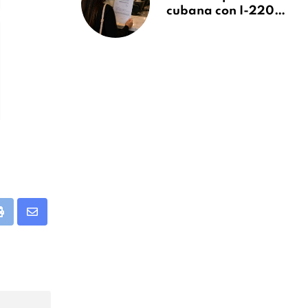
cubana con I-220A
recibe orden de
deportación:
“Todavía no me
puedo creer esta
noticia”
app
Print
Share
via
Email