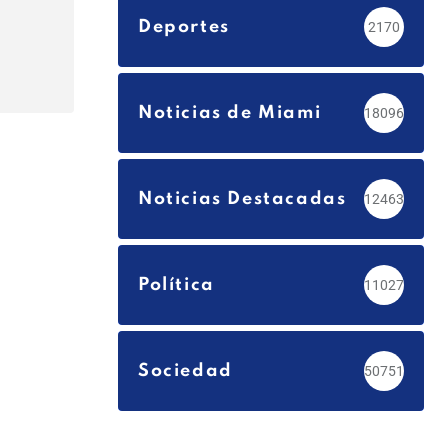
Deportes
2170
Noticias de Miami
18096
Noticias Destacadas
12463
Política
11027
Sociedad
50751