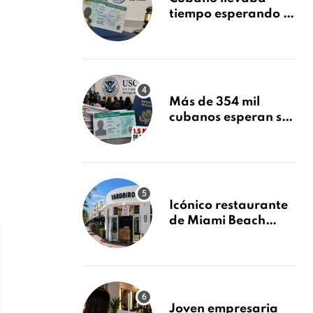
tiempo esperando su
Green Card y la
obtuvo en 20 días
tras Writ of
Mandamus
Más de 354 mil
cubanos esperan su
Green Card mientras
USCIS acumula 1.5
millones de
residencias
pendientes
Icónico restaurante
de Miami Beach
cierra
repentinamente
después de 15 años
en South Beach
Joven empresaria