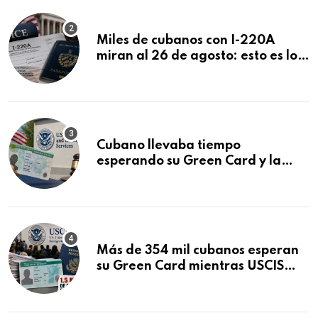
Miles de cubanos con I-220A
miran al 26 de agosto: esto es lo
que podría decidirse en una
audiencia clave
Cubano llevaba tiempo
esperando su Green Card y la
obtuvo en 20 días tras Writ of
Mandamus
Más de 354 mil cubanos esperan
su Green Card mientras USCIS
acumula 1.5 millones de
residencias pendientes