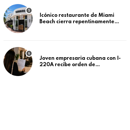
Icónico restaurante de Miami
Beach cierra repentinamente
después de 15 años en South
Beach
Joven empresaria cubana con I-
220A recibe orden de
deportación: “Todavía no me
puedo creer esta noticia”