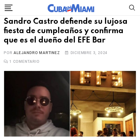
Skip
to
Sandro Castro defiende su lujosa
content
fiesta de cumpleaños y confirma
que es el dueño del EFE Bar
POR
ALEJANDRO MARTINEZ
DICIEMBRE 3, 2024
1
COMENTARIO