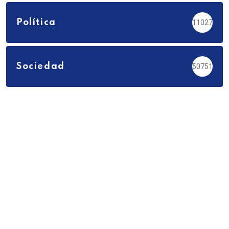
Política
11027
Sociedad
50751