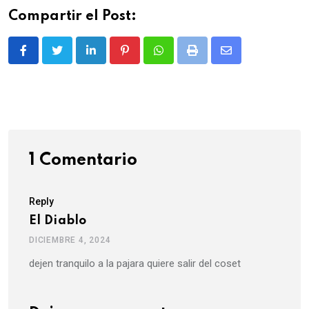
Compartir el Post:
LinkedIn
Pinterest
Whatsapp
Print
Share
via
Email
1 Comentario
Reply
El Diablo
DICIEMBRE 4, 2024
dejen tranquilo a la pajara quiere salir del coset