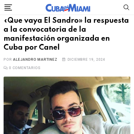
Skip
to
«Que vaya El Sandro» la respuesta
content
a la convocatoria de la
manifestación organizada en
Cuba por Canel
POR
ALEJANDRO MARTINEZ
DICIEMBRE 19, 2024
0
COMENTARIOS