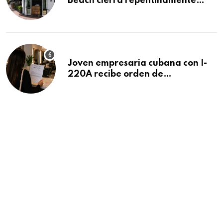
Beach cierra repentinamente
después de 15 años en South
Beach
Joven empresaria cubana con I-
220A recibe orden de
deportación: “Todavía no me
puedo creer esta noticia”