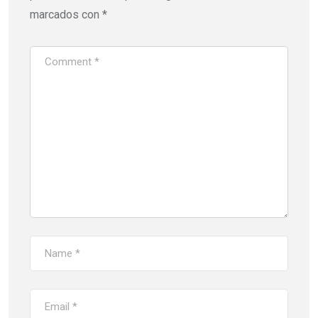
marcados con
*