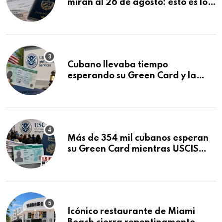
miran al 26 de agosto: esto es lo
que podría decidirse en una
audiencia clave
Cubano llevaba tiempo
esperando su Green Card y la
obtuvo en 20 días tras Writ of
Mandamus
Más de 354 mil cubanos esperan
su Green Card mientras USCIS
acumula 1.5 millones de
residencias pendientes
Icónico restaurante de Miami