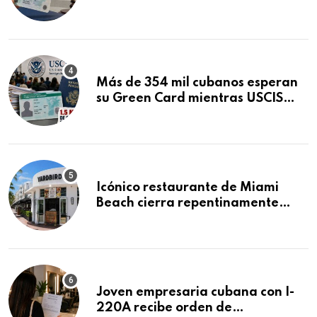
obtuvo en 20 días tras Writ of
Mandamus
Más de 354 mil cubanos esperan
su Green Card mientras USCIS
acumula 1.5 millones de
residencias pendientes
Icónico restaurante de Miami
Beach cierra repentinamente
después de 15 años en South
Beach
Joven empresaria cubana con I-
220A recibe orden de