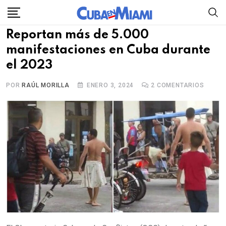
Skip
to
Reportan más de 5.000
content
manifestaciones en Cuba durante
el 2023
POR
RAÚL MORILLA
ENERO 3, 2024
2
COMENTARIOS