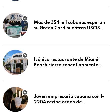
Mandamus
Más de 354 mil cubanos esperan
su Green Card mientras USCIS
acumula 1.5 millones de
residencias pendientes
Icónico restaurante de Miami
Beach cierra repentinamente
después de 15 años en South
Beach
Joven empresaria cubana con I-
220A recibe orden de
deportación: “Todavía no me