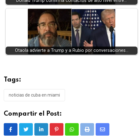
Donald Trump confirma contactos de alto nivel entre…
Otaola advierte a Trump y a Rubio por conversaciones…
Tags:
noticias de cuba en miami
Compartir el Post:
LinkedIn
Pinterest
Whatsapp
Print
Share