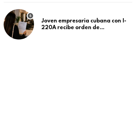
Joven empresaria cubana con I-
220A recibe orden de
deportación: “Todavía no me
puedo creer esta noticia”