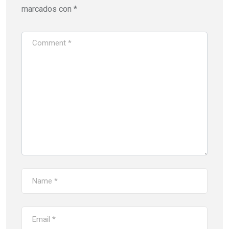
marcados con
*