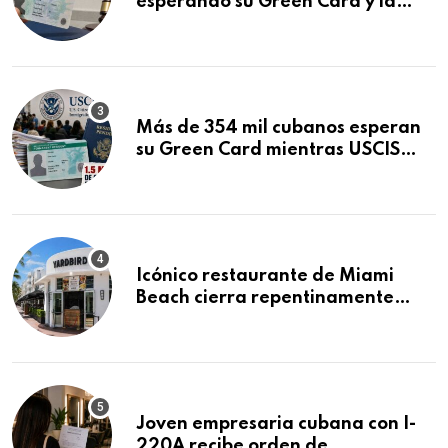
esperando su Green Card y la
obtuvo en 20 días tras Writ of
Mandamus
Más de 354 mil cubanos esperan
su Green Card mientras USCIS
acumula 1.5 millones de
residencias pendientes
Icónico restaurante de Miami
Beach cierra repentinamente
después de 15 años en South
Beach
Joven empresaria cubana con I-
220A recibe orden de