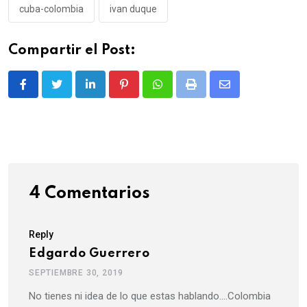
cuba-colombia
ivan duque
Compartir el Post:
LinkedIn
Pinterest
Whatsapp
Print
Share
via
Email
4 Comentarios
Reply
Edgardo Guerrero
SEPTIEMBRE 30, 2019
No tienes ni idea de lo que estas hablando….Colombia