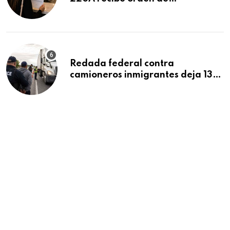
deportación: “Todavía no me
puedo creer esta noticia”
Redada federal contra
camioneros inmigrantes deja 137
detenidos: ICE intensifica
controles en carreteras de EE.UU.