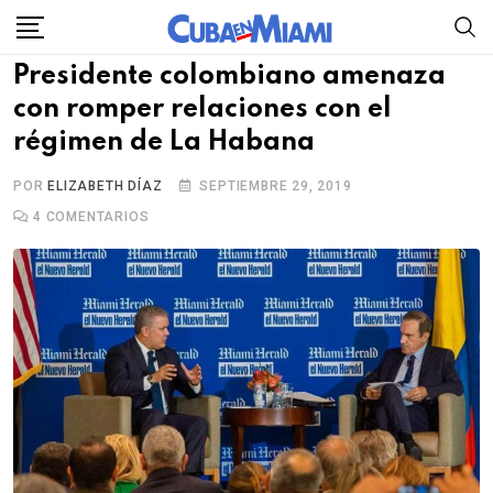
Skip
to
Presidente colombiano amenaza
content
con romper relaciones con el
régimen de La Habana
POR
ELIZABETH DÍAZ
SEPTIEMBRE 29, 2019
4
COMENTARIOS