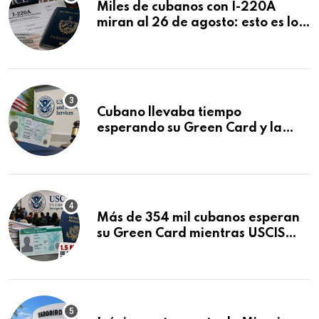
Miles de cubanos con I-220A
miran al 26 de agosto: esto es lo
que podría decidirse en una
audiencia clave
Cubano llevaba tiempo
esperando su Green Card y la
obtuvo en 20 días tras Writ of
Mandamus
Más de 354 mil cubanos esperan
su Green Card mientras USCIS
acumula 1.5 millones de
residencias pendientes