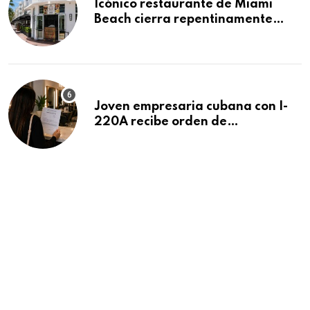
Icónico restaurante de Miami
Beach cierra repentinamente
después de 15 años en South
Beach
Joven empresaria cubana con I-
220A recibe orden de
deportación: “Todavía no me
puedo creer esta noticia”