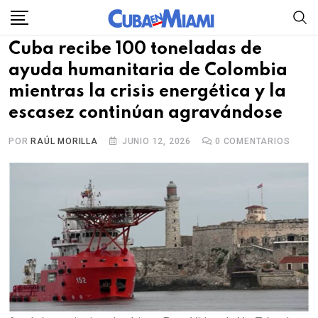
Skip
to
Cuba recibe 100 toneladas de
content
ayuda humanitaria de Colombia
mientras la crisis energética y la
escasez continúan agravándose
POR
RAÚL MORILLA
JUNIO 12, 2026
0
COMENTARIOS