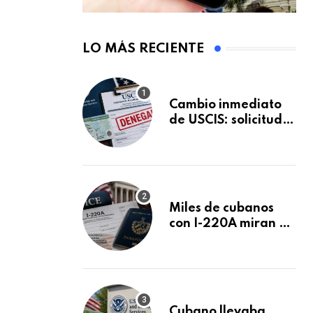
LO MÁS RECIENTE
Cambio inmediato
de USCIS: solicitudes
de inmigración
podrán ser negadas
sin previo aviso
Miles de cubanos
con I-220A miran al
26 de agosto: esto
es lo que podría
decidirse en una
audiencia clave
Cubano llevaba