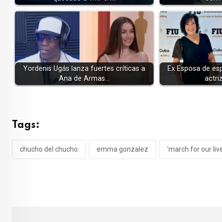
Yordenis Ugás lanza fuertes críticas a
Ex Esposa de esp
Ana de Armas…
actri
Tags:
chucho del chucho
emma gonzalez
‘march for our liv