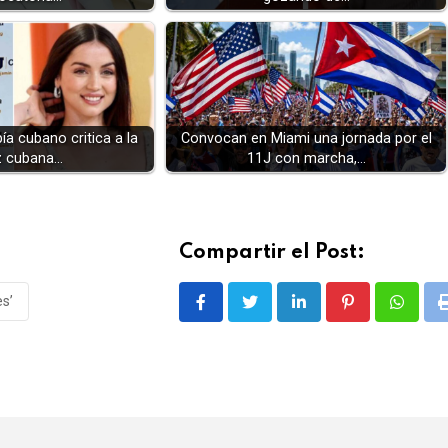
ía cubano critica a la
Convocan en Miami una jornada por el
z cubana…
11J con marcha,…
Compartir el Post:
es’
LinkedIn
Pinterest
Whatsa