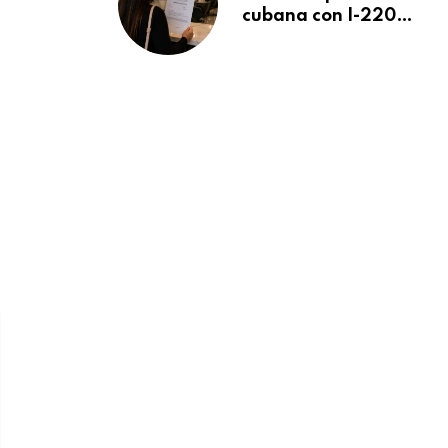
cubana con I-220A
recibe orden de
deportación:
“Todavía no me
puedo creer esta
noticia”