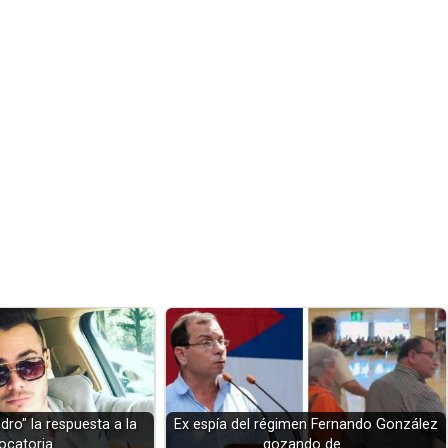
dro" la respuesta a la
Ex espía del régimen Fernando González
ocatoria…
gozando de…