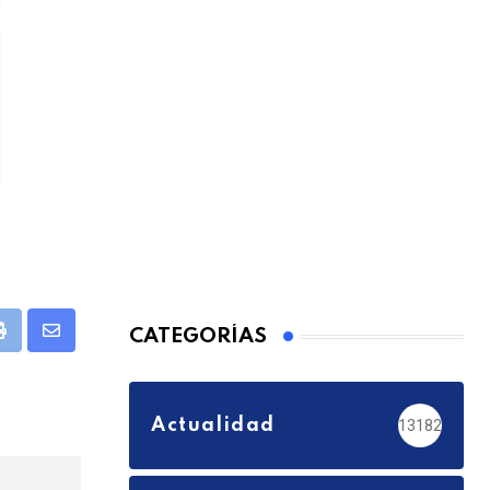
CATEGORÍAS
pp
Print
Share
via
Email
Actualidad
13182