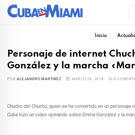
Skip
to
content
Inicio
Actuali
Personaje de internet Chu
González y la marcha «Marc
POR
ALEJANDRO MARTINEZ
MARZO 26, 2018
0
COMENTA
Chucho del Chucho, quien se ha convertido en un personaje 
Cuba hizo un video opinando sobre Emma González y la marc