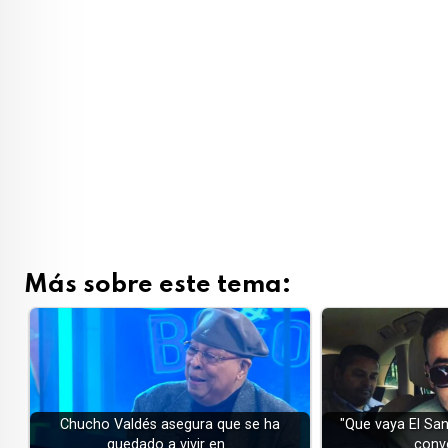
Más sobre este tema:
Chucho Valdés asegura que se ha
"Que vaya El San
quedado a vivir en…
conv