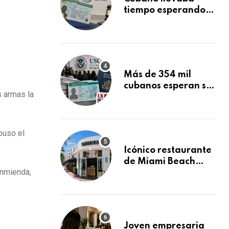
tiempo esperando
su Green Card y la
obtuvo en 20 días
tras Writ of
Mandamus
Más de 354 mil
cubanos esperan su
s armas la
Green Card
mientras USCIS
acumula 1.5 millones
de residencias
puso el
pendientes
Icónico restaurante
de Miami Beach
enmienda,
cierra
repentinamente
después de 15 años
en South Beach
Joven empresaria