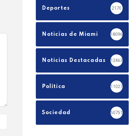
Deportes
2170
Noticias de Miami
18096
Noticias Destacadas
12463
Política
11027
Sociedad
50751