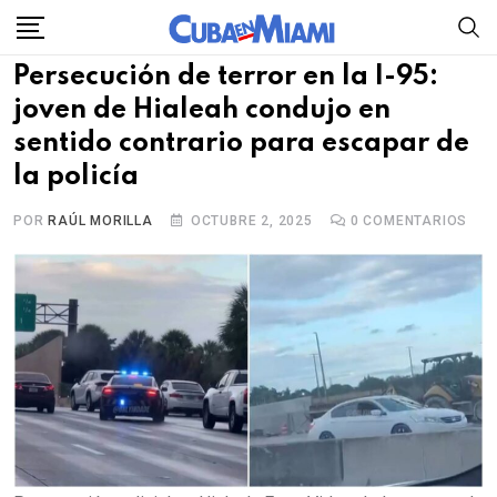
Skip
to
Persecución de terror en la I-95:
content
joven de Hialeah condujo en
sentido contrario para escapar de
la policía
POR
RAÚL MORILLA
OCTUBRE 2, 2025
0
COMENTARIOS