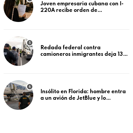
Joven empresaria cubana con I-
220A recibe orden de
deportación: “Todavía no me
puedo creer esta noticia”
Redada federal contra
camioneros inmigrantes deja 137
detenidos: ICE intensifica
controles en carreteras de EE.UU.
Insólito en Florida: hombre entra
a un avión de JetBlue y lo
encuentran durmiendo dentro