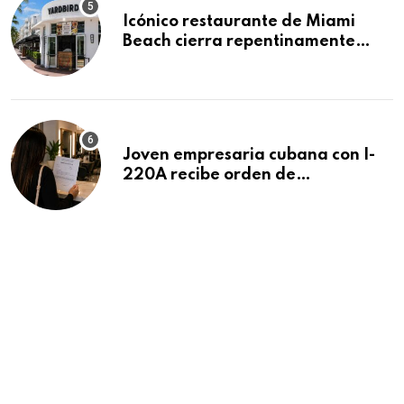
Icónico restaurante de Miami
Beach cierra repentinamente
después de 15 años en South
Beach
Joven empresaria cubana con I-
220A recibe orden de
deportación: “Todavía no me
puedo creer esta noticia”