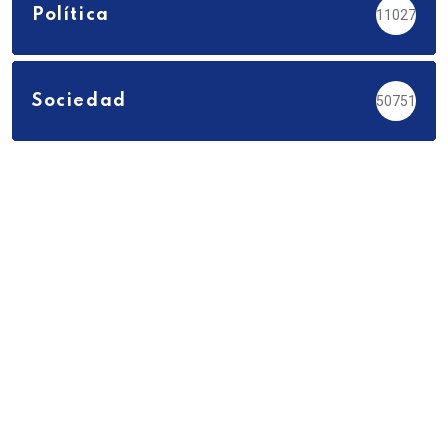
Política
11027
Sociedad
50751