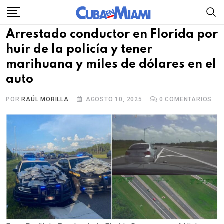
Skip
to
Arrestado conductor en Florida por
content
huir de la policía y tener
marihuana y miles de dólares en el
auto
POR
RAÚL MORILLA
AGOSTO 10, 2025
0
COMENTARIOS