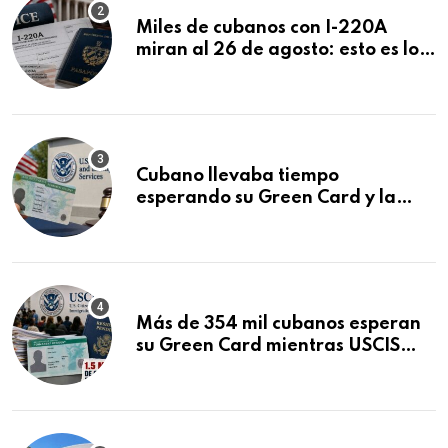
Miles de cubanos con I-220A
miran al 26 de agosto: esto es lo
que podría decidirse en una
audiencia clave
Cubano llevaba tiempo
esperando su Green Card y la
obtuvo en 20 días tras Writ of
Mandamus
Más de 354 mil cubanos esperan
su Green Card mientras USCIS
acumula 1.5 millones de
residencias pendientes