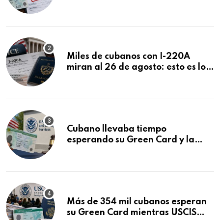
ser negadas sin previo aviso
Miles de cubanos con I-220A
miran al 26 de agosto: esto es lo
que podría decidirse en una
audiencia clave
Cubano llevaba tiempo
esperando su Green Card y la
obtuvo en 20 días tras Writ of
Mandamus
Más de 354 mil cubanos esperan
su Green Card mientras USCIS