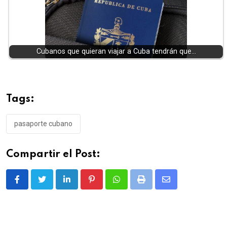
Cubanos que quieran viajar a Cuba tendrán que…
Tags:
pasaporte cubano
Compartir el Post:
LinkedIn
Pinterest
Whatsapp
Print
Share
via
Email