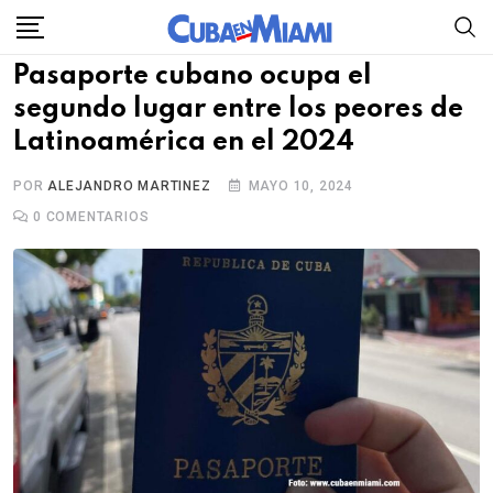
Skip
to
Pasaporte cubano ocupa el
content
segundo lugar entre los peores de
Latinoamérica en el 2024
POR
ALEJANDRO MARTINEZ
MAYO 10, 2024
0
COMENTARIOS