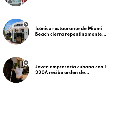
acumula 1.5 millones de
residencias pendientes
Icónico restaurante de Miami
Beach cierra repentinamente
después de 15 años en South
Beach
Joven empresaria cubana con I-
220A recibe orden de
deportación: “Todavía no me
puedo creer esta noticia”