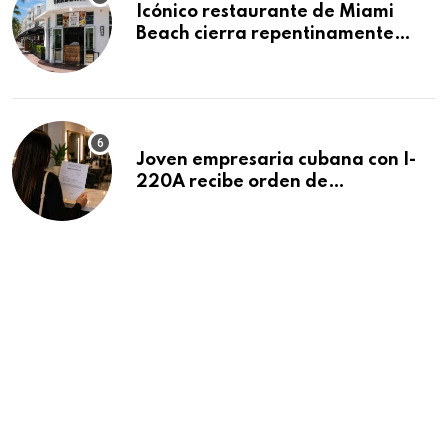
Icónico restaurante de Miami
Beach cierra repentinamente
después de 15 años en South
Beach
Joven empresaria cubana con I-
220A recibe orden de
deportación: “Todavía no me
puedo creer esta noticia”