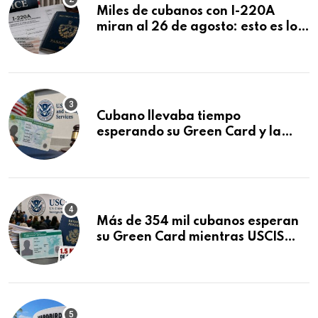
Miles de cubanos con I-220A
miran al 26 de agosto: esto es lo
que podría decidirse en una
audiencia clave
Cubano llevaba tiempo
esperando su Green Card y la
obtuvo en 20 días tras Writ of
Mandamus
Más de 354 mil cubanos esperan
su Green Card mientras USCIS
acumula 1.5 millones de
residencias pendientes