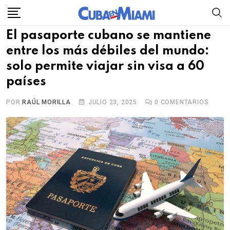
Skip
to
El pasaporte cubano se mantiene
content
entre los más débiles del mundo:
solo permite viajar sin visa a 60
países
POR
RAÚL MORILLA
JULIO 23, 2025
0
COMENTARIOS